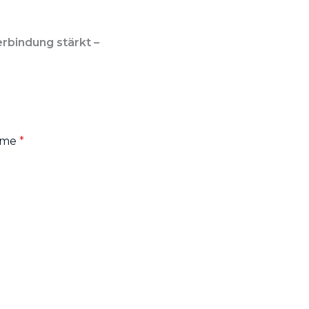
erbindung stärkt –
ame
*