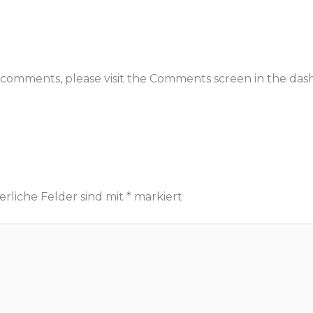
g comments, please visit the Comments screen in the das
erliche Felder sind mit
*
markiert